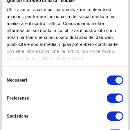
Questo sito web utilizza i cookie
giochi di mimo.
Utilizziamo i cookie per personalizzare contenuti ed
25 Settembre, ore 15.00
annunci, per fornire funzionalità dei social media e per
Anche noi siamo la rivoluzione!
analizzare il nostro traffico. Condividiamo inoltre
informazioni sul modo in cui utilizza il nostro sito con i
L’artista Joseph Beuys diceva “
La rivoluzione siamo
nostri partner che si occupano di analisi dei dati web,
noi
”, frase che ha dato il nome alla mostra! Grazie
pubblicità e social media, i quali potrebbero combinarle
alle fotografie esposte i partecipanti avranno modo
con altre informazioni che ha fornito loro o che hanno
di scoprire opere d’arte inaspettate, strane e
raccolto dal suo utilizzo dei loro servizi.
assurde realizzate da artisti che sì, hanno proprio
fatto la rivoluzione! Curiosi? Proviamo a cercarle
Selezione
insieme tra le sale della mostra!
Necessari
del
consenso
Preferenze
Età consigliata: dai 6 ai 12 anni.
Il costo è di 4€ a bambino con il biglietto ridotto
Statistiche
per un adulto accompagnatore.