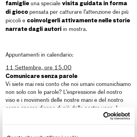
famiglie
visita guidata in forma
una speciale
di gioco
pensata per catturare l’attenzione dei più
coinvolgerli attivamente nelle storie
piccoli e
narrate dagli autori
in mostra.
Appuntamenti in calendario:
11 Settembre, ore 15.00
Comunicare senza parole
Vi siete mai resi conto che noi umani comunichiamo
non solo con le parole? L’espressione del nostro
viso e i movimenti delle nostre mani e del nostro
corpo spesso dicono di più della nostra voce. I
partecipanti alla visita saranno accompagnati in un
viaggio tra immagini cimentandosi in linguaggi
alternativi, tentativi di decifrazione di espressioni e