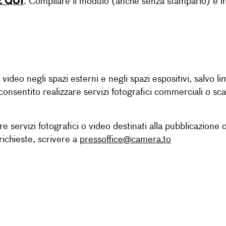
 QUI
. Compilare il modulo (anche senza stamparlo) e i
e video negli spazi esterni e negli spazi espositivi, salvo li
onsentito realizzare servizi fotografici commerciali o scatti
e servizi fotografici o video destinati alla pubblicazione o
richieste, scrivere a
pressoffice@camera.to