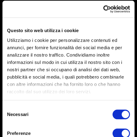
Questo sito web utilizza i cookie
Utilizziamo i cookie per personalizzare contenuti ed
annunci, per fornire funzionalità dei social media e per
analizzare il nostro traffico. Condividiamo inoltre
informazioni sul modo in cui utilizza il nostro sito con i
nostri partner che si occupano di analisi dei dati web,
pubblicità e social media, i quali potrebbero combinarle
con altre informazioni che ha fornito loro o che hanno
EXHIBITION
raccolto dal suo utilizzo dei loro servizi.
Alfred Eisenstaedt.
Photography was in the air
Selezione
Necessari
del
Abano Terme, 16 May – 20 September 2026 +
consenso
Venezia, 22 May – 22 November 2026
Preferenze