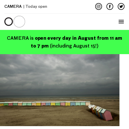
CAMERA
| Today open
Menu
open every day in August from 11 am
CAMERA is
to 7 pm
(including August 15!)