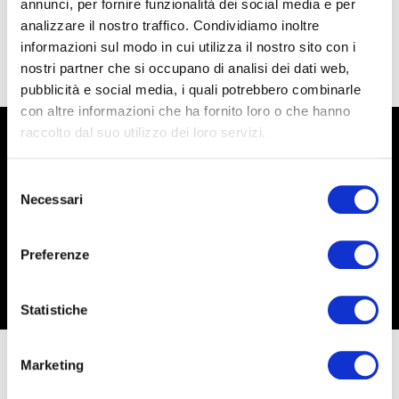
annunci, per fornire funzionalità dei social media e per
analizzare il nostro traffico. Condividiamo inoltre
informazioni sul modo in cui utilizza il nostro sito con i
nostri partner che si occupano di analisi dei dati web,
pubblicità e social media, i quali potrebbero combinarle
con altre informazioni che ha fornito loro o che hanno
raccolto dal suo utilizzo dei loro servizi.
CENSUS
Selezione
Necessari
del
consenso
Preferenze
Statistiche
Marketing