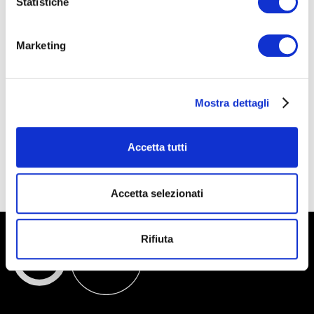
Statistiche
– abbiano un software di sviluppo delle immagini
raw (lightroom, capture one, photoshop).
Marketing
> Costo
Mostra dettagli
Tariffa intera: 250€
Tariffa
early bird:
220€ per iscrizioni e pagamenti
entro 10/03/2023
Accetta tutti
Accetta selezionati
Rifiuta