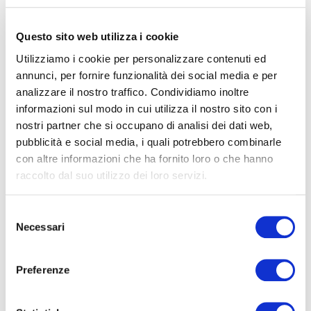
otto lezioni, il mercoledì
Il corso, organizzato in
sera, dal 5 aprile al 24 maggio 2023
, è rivolto
Questo sito web utilizza i cookie
agli amatori che hanno già una conoscenza
Utilizziamo i cookie per personalizzare contenuti ed
pregressa delle nozioni base di fotografia. Durante
annunci, per fornire funzionalità dei social media e per
il programma, oltre all’apprendimento delle
analizzare il nostro traffico. Condividiamo inoltre
tecniche di ripesa, si affronteranno anche argomenti
informazioni sul modo in cui utilizza il nostro sito con i
post-produzione
come la
delle immagini,
nostri partner che si occupano di analisi dei dati web,
utilizzo del flash
l’
nel ritratto e nello still life e la
pubblicità e social media, i quali potrebbero combinarle
costruzione
di una sequenza di immagini.
con altre informazioni che ha fornito loro o che hanno
raccolto dal suo utilizzo dei loro servizi.
> Prerequisiti
Selezione
Necessari
del
Per un ottimale svolgimento del corso è
consenso
consigliabile che i partecipanti:
– conoscano le tecniche base di esposizione (uso
Preferenze
corretto di tempi, diaframmi e iso) e le regole
generali di composizione.