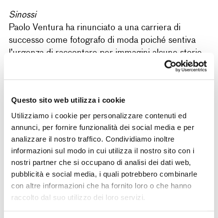
Sinossi
Paolo Ventura ha rinunciato a una carriera di
successo come fotografo di moda poiché sentiva
l’urgenza di raccontare per immagini alcune storie
che lo ossessionavano sin dall’infanzia. In
particolare, alcuni racconti della nonna su vicende
accadute durante la guerra. Ventura ha un dono
Questo sito web utilizza i cookie
naturale per il racconto e come un vero maestro
Utilizziamo i cookie per personalizzare contenuti ed
illusionista, fa apparire e sparire le cose davanti ai
annunci, per fornire funzionalità dei social media e per
nostri occhi creando un carosello di personaggi e
analizzare il nostro traffico. Condividiamo inoltre
mondi immaginari: soldati, clown, funamboli,
informazioni sul modo in cui utilizza il nostro sito con i
automi, prestigiatori. Ciascuna delle sue immagini è
nostri partner che si occupano di analisi dei dati web,
un racconto misterioso, una miscela di atmosfere e
pubblicità e social media, i quali potrebbero combinarle
dettagli che ci invitano a una osservazione più
con altre informazioni che ha fornito loro o che hanno
attenta.
raccolto dal suo utilizzo dei loro servizi.
Nel film
Paolo Ventura. The Vanishing Man,