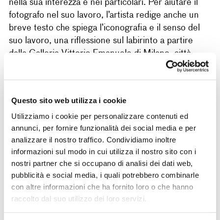
nella sua interezza e nei particolari. Per aiutare il
fotografo nel suo lavoro, l’artista redige anche un
breve testo che spiega l’iconografia e il senso del
suo lavoro, una riflessione sul labirinto a partire
dalla Galleria Vittorio Emanuele di Milano, città
nella quale Steinberg aveva vissuto prima della
guerra. Nel 1997 la palazzina sarà nuovamente
ristrutturata, e i graffiti distrutti: oggi, di quello
Questo sito web utilizza i cookie
splendido intervento rimangono solo le fotografie di
Utilizziamo i cookie per personalizzare contenuti ed
Ugo Mulas, capaci di restituire insieme il
annunci, per fornire funzionalità dei social media e per
documento dell’opera e la sua interpretazione.
analizzare il nostro traffico. Condividiamo inoltre
Ugo Mulas / I graffiti di Saul
informazioni sul modo in cui utilizza il nostro sito con i
La mostra
Steinberg a Milano
Archivio Ugo
nostri partner che si occupano di analisi dei dati web,
, a cura di
pubblicità e social media, i quali potrebbero combinarle
Mulas
Walter Guadagnini
e
, sarà nella
con altre informazioni che ha fornito loro o che hanno
Project Room
14
di CAMERA a partire dal
raccolto dal suo utilizzo dei loro servizi.
febbraio al 14 aprile 2024
e racconta quella
riproponendo in scala l’intera