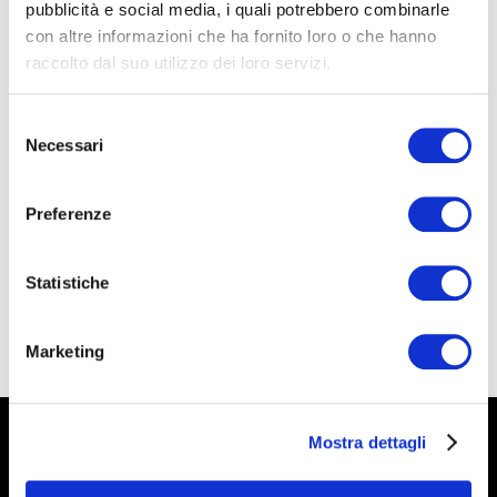
pubblicità e social media, i quali potrebbero combinarle
mostra ne presenta un’ampia selezione, con un
con altre informazioni che ha fornito loro o che hanno
focus sui lavori che integrano la fotografia.
raccolto dal suo utilizzo dei loro servizi.
Selezione
François Hébel
La mostra è curata da
, direttore
Necessari
del
artistico di CAMERA Torino.
consenso
Preferenze
catalogo
La mostra è accompagnata da un
edito
Statistiche
da
Dario Cimorelli Editore
.
Marketing
Mostra dettagli