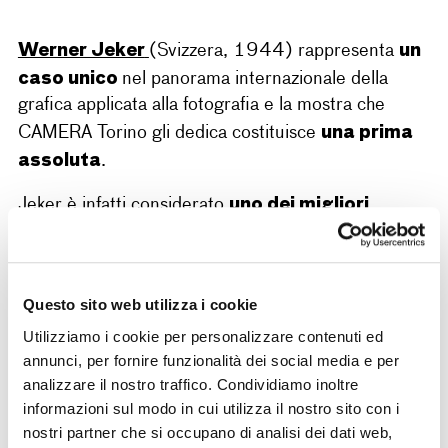
Werner Jeker
un
(Svizzera, 1944) rappresenta
caso unico
nel panorama internazionale della
grafica applicata alla fotografia e la mostra che
una prima
CAMERA Torino gli dedica costituisce
assoluta
.
uno dei migliori
Jeker è infatti considerato
graphic designer
specializzati in affissione della
sua generazione: il perfetto equilibrio che riesce a
tra fotografia e tipografia
creare
non ha
Questo sito web utilizza i cookie
eguali e il suo linguaggio visivo trascende la sola
Utilizziamo i cookie per personalizzare contenuti ed
funzione pubblicitaria affermandosi come
annunci, per fornire funzionalità dei social media e per
autentica opera grafica
.
analizzare il nostro traffico. Condividiamo inoltre
oltre 800 manifesti
informazioni sul modo in cui utilizza il nostro sito con i
Werner Jeker è autore di
,
nostri partner che si occupano di analisi dei dati web,
realizzati in particolare per istituzioni culturali; la