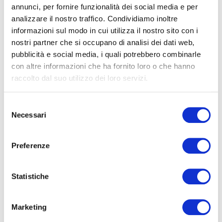
that are mischievous, fun, and dissident. It
annunci, per fornire funzionalità dei social media e per
embraces projects that embody fragmented,
analizzare il nostro traffico. Condividiamo inoltre
contradictory, and open constructions of our
informazioni sul modo in cui utilizza il nostro sito con i
nostri partner che si occupano di analisi dei dati web,
individual and collective selves.”
pubblicità e social media, i quali potrebbero combinarle
con altre informazioni che ha fornito loro o che hanno
raccolto dal suo utilizzo dei loro servizi.
The Jury: Organ Vida Festival, Bienal Fotografia do
Porto and Fotograf Magazine.
Selezione
Necessari
del
consenso
Preferenze
Statistiche
Marketing