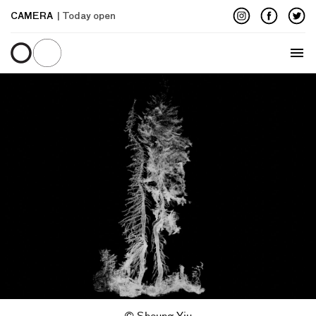
CAMERA
| Today open
Menu