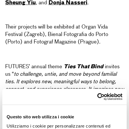
Sheung Yiu
Donja Nasseri
, and
.
Their projects will be exhibited at Organ Vida
Festival (Zagreb), Bienal Fotografia do Porto
(Porto) and Fotograf Magazine (Prague).
Ties That Bind
FUTURES’ annual theme
invites
us “
to challenge, untie, and move beyond familial
ties. It explores new, meaningful ways to belong,
connect, and experience closeness. It imagines new
forms of attachment and kinship that could exist
beyond familiar social structures, relationships, and
species… or grow from within their loopholes.
“
Questo sito web utilizza i cookie
It challenges and raises
“questions, including those
Utilizziamo i cookie per personalizzare contenuti ed