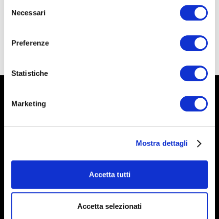
Selezione
The talk costs 3€ and reservations are
Necessari
del
recommended.
consenso
click here
For reservations,
.
Preferenze
Statistiche
Marketing
Mostra dettagli
Follow us on
Accetta tutti
Accetta selezionati
Newsletter