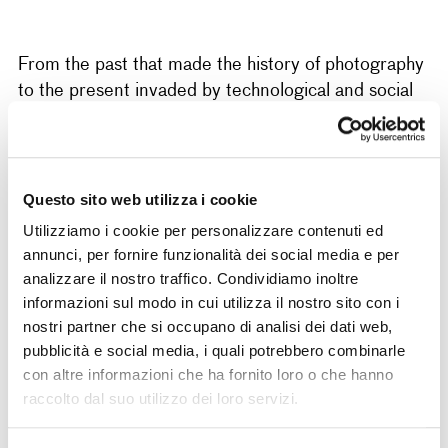
From the past that made the history of photography
to the present invaded by technological and social
Thursday 9 June at
possibilities, the meeting of
6.30pm
, which is part of a cycle of events
dedicated to the “Stories of Photography”, will be
it will be
Questo sito web utilizza i cookie
conducted by curator Monica Poggi and
a real journey through time of the
Utilizziamo i cookie per personalizzare contenuti ed
photographs of yesterday and today
annunci, per fornire funzionalità dei social media e per
.
analizzare il nostro traffico. Condividiamo inoltre
informazioni sul modo in cui utilizza il nostro sito con i
nostri partner che si occupano di analisi dei dati web,
With the participation of:
pubblicità e social media, i quali potrebbero combinarle
Monica Poggi
, Head of exhibitions of CAMERA
con altre informazioni che ha fornito loro o che hanno
raccolto dal suo utilizzo dei loro servizi.