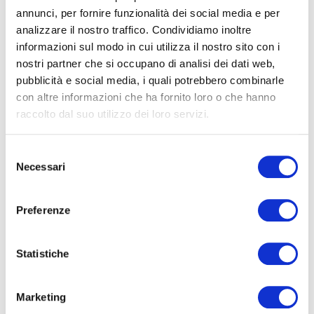
annunci, per fornire funzionalità dei social media e per
AMOROSINO Francesco (Rome)
analizzare il nostro traffico. Condividiamo inoltre
BENAGLIA Michela (Milan)
informazioni sul modo in cui utilizza il nostro sito con i
BERTI Giuliano (Turin)
nostri partner che si occupano di analisi dei dati web,
CECCONI Gabriele (Perugia)
pubblicità e social media, i quali potrebbero combinarle
CHIARAPPA Alfredo (Potenza)
con altre informazioni che ha fornito loro o che hanno
FOLGOSO Carlos (Florence)
raccolto dal suo utilizzo dei loro servizi.
MAJLEND Bramo (Florence)
MENINI Matilde (Bologna)
Selezione
PISTILLI Francesco (L’Aquila)
Necessari
del
RICCIO Elisabetta (Turin)
consenso
SACCO Nicola (Milan)
Preferenze
SAPIENZA Simone (Syracuse)
SCANDIFFIO Giuseppe Valerio (Milan)
TODDE Francesca (Milan)
Statistiche
Group 2. Harry
Marketing