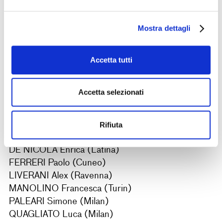
Gruyaert
October 12–20, 2015
Mostra dettagli
Accetta tutti
ALFANO Andrea (Naples)
BARZAGLI Giancarlo (Florence)
CAMARDA Domenico (La Spezia)
Accetta selezionati
CESARIA Marco (Milan)
CIRILLI Francesca (Turin)
CORRENT Claudia (Bolzano)
Rifiuta
DE FRANCISCIS Andrea (Naples)
DE NICOLA Enrica (Latina)
FERRERI Paolo (Cuneo)
LIVERANI Alex (Ravenna)
MANOLINO Francesca (Turin)
PALEARI Simone (Milan)
QUAGLIATO Luca (Milan)