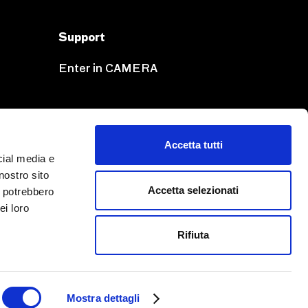
Support
Enter in CAMERA
Accetta tutti
LEGAL INFORMATION
cial media e
PRIVACY
nostro sito
COOKIE POLICY
Accetta selezionati
i potrebbero
ei loro
Rifiuta
Webdesign and development
Mostra dettagli