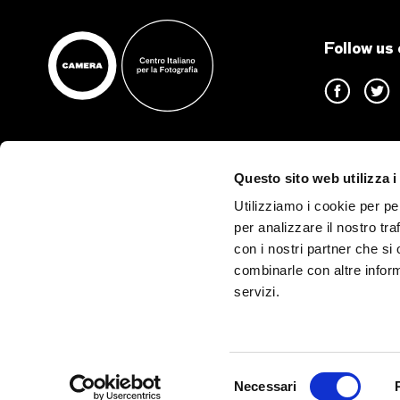
Follow us 
Questo sito web utilizza i
CAMERA – Centro Italiano
Opening h
Utilizziamo i cookie per pe
per la Fotografia
per analizzare il nostro tra
For update
con i nostri partner che si
Informati
via delle Rosine 18,
combinarle con altre inform
10123 Turin
servizi.
+39.011.0881150
Last admi
camera@camera.to
30 minute
prior to cl
P.IVA: 11352280017
Selezione
Necessari
del