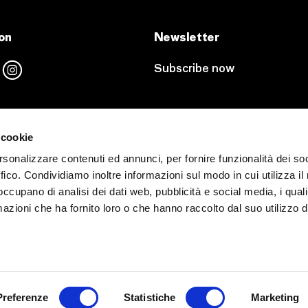
on
Newsletter
Subscribe now
 cookie
ours
Rent CAMERA
rsonalizzare contenuti ed annunci, per fornire funzionalità dei so
Press Area
ffico. Condividiamo inoltre informazioni sul modo in cui utilizza il 
d hours go to
Partner
 occupano di analisi dei dati web, pubblicità e social media, i qual
on page
Contacts
azioni che ha fornito loro o che hanno raccolto dal suo utilizzo d
Credits
ssion
s
osure
Preferenze
Statistiche
Marketing