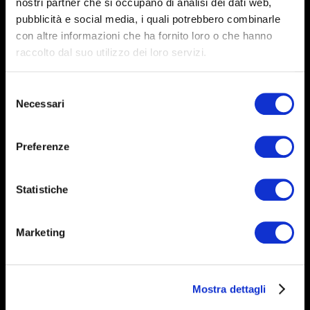
nostri partner che si occupano di analisi dei dati web,
pubblicità e social media, i quali potrebbero combinarle
con altre informazioni che ha fornito loro o che hanno
raccolto dal suo utilizzo dei loro servizi.
Follow us on
Selezione
Necessari
del
consenso
Preferenze
Newsletter
Subscribe now
Statistiche
Support
Marketing
Enter in CAMERA
Mostra dettagli