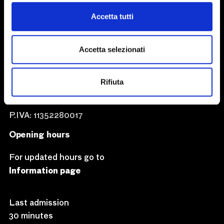
Accetta tutti
CAMERA – Centro Italiano
per la Fotografia
Accetta selezionati
via delle Rosine 18,
10123 Turin
+39.011.0881150
Rifiuta
camera@camera.to
P.IVA: 11352280017
Opening hours
For updated hours go to
Information page
Last admission
30 minutes