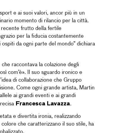
rt e ai suoi valori, ancor più in un
nario momento di rilancio per la città.
ecente frutto della fertile
ngrazio per la fiducia costantemente
i ospiti da ogni parte del mondo” dichiara
 che raccontava la colazione degli
osì com’è». Il suo sguardo ironico e
ll’idea di collaborazione che Gruppo
visione. Come ogni grande artista, Martin
llele ai grandi eventi e ai grandi
Francesca Lavazza
precisa
.
tata e divertita ironia, realizzando
olore che caratterizzano il suo stile, ha
obalizzato.