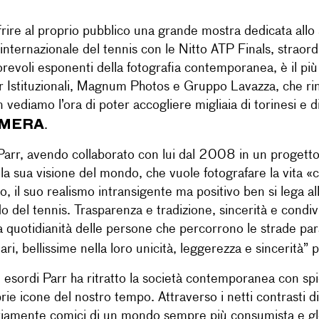
e al proprio pubblico una grande mostra dedicata allo spo
nternazionale del tennis con le Nitto ATP Finals, straordi
revoli esponenti della fotografia contemporanea, è il più r
r Istituzionali, Magnum Photos e Gruppo Lavazza, che ri
ediamo l’ora di poter accogliere migliaia di torinesi e d
CAMERA
.
 Parr, avendo collaborato con lui dal 2008 in un progetto
lla sua visione del mondo, che vuole fotografare la vita «c
to, il suo realismo intransigente ma positivo ben si lega a
o del tennis. Trasparenza e tradizione, sincerità e condi
a quotidianità delle persone che percorrono le strade para
ri, bellissime nella loro unicità, leggerezza e sincerità” 
 esordi Parr ha ritratto la società contemporanea con spie
e icone del nostro tempo. Attraverso i netti contrasti di c
ntariamente comici di un mondo sempre più consumista e gl