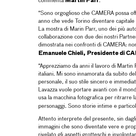
commenta
.
“Sono orgoglioso che CAMERA possa offrir
anno che vede Torino diventare capitale i
La mostra di Marin Parr, uno dei più auto
collaborazione con due dei nostri Partne
dimostrata nei confronti di CAMERA: non v
Emanuele Chieli, Presidente di 
“Apprezziamo da anni il lavoro di Martin
italiani. Mi sono innamorata da subito de
personale, il suo stile sincero e immedia
Lavazza vuole portare avanti con il mond
usa la macchina fotografica per ritrarre l
personaggi. Sono storie intime e particola
Attento interprete del presente, sin dagli
immagini che sono diventate vere e propri
rivelato gli aspetti grotteschi e involo